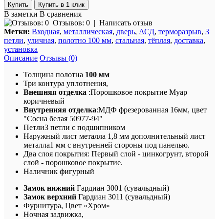
Купить в 1 клик
В заметки
В сравнения
Отзывов: 0
|
Написать отзыв
Метки:
Входная
,
металлическая
,
дверь
,
АСД
,
терморазрыв
,
3
петли
,
уличная
,
полотно 100 мм
,
стальная
,
тёплая
,
доставка
,
установка
Описание
Отзывы (0)
Толщина полотна
100 мм
Три контура уплотнения,
Внешняя отделка
:
Порошковое покрытие
Муар
коричневый
Внутренняя отделка
:МДФ фрезерованная 16мм, цвет
"Сосна белая 50977-94"
Петли
3 петли с подшипником
Наружный лист металла 1,8 мм дополнительный лист
металла1 мм с внутренней стороны под панелью.
Два слоя покрытия: Первый слой - цинкогрунт, второй
слой - порошковое покрытие.
Наличник фигурный
Замок нижний
Гардиан 3001 (сувальдный)
Замок верхний
Гардиан 3011 (сувальдный)
Фурнитура
, Цвет «Хром»
Ночная задвижка,