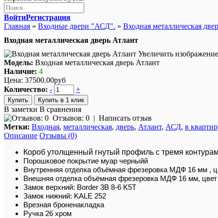
Войти
Регистрация
Главная
»
Входные двери "АСД".
»
Входная металлическая две
Входная металлическая дверь Атлант
Увеличить изображени
Модель:
Входная металлическая дверь Атлант
Наличие:
4
Цена:
37500.00руб
Количество:
-
+
Купить в 1 клик
В заметки
В сравнения
Отзывов: 0
|
Написать отзыв
Метки:
Входная
,
металлическая
,
дверь
,
Атлант
,
АСД
,
в квартир
Описание
Отзывы (0)
Короб утолщенный гнутый профиль с тремя контурам
Порошковое покрытие муар черныйй
Внутренняя отделка объёмная фрезеровка МДФ 16 мм ,
Внешняя отделка объёмная фрезеровка МДФ 16 мм, цве
Замок верхний: Border 3B 8-6 K5T
Замок нижний: KALE 252
Врезная броненакладка
Ручка 26 хром