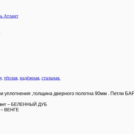
рь Атлант
е
у
,
тёплая
,
надёжная
,
стальная.
и уплотнения ,толщина дверного полотна 90мм . Петли БАР
 цвет – БЕЛЕННЫЙ ДУБ
т – ВЕНГЕ