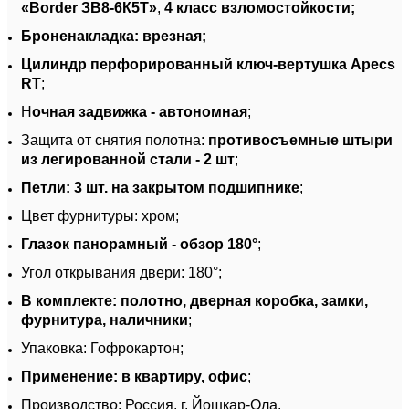
«Border ЗВ8-6К5Т»
,
4 класс взломостойкости;
Броненакладка: врезная;
Цилиндр перфорированный ключ-вертушка Apecs
RT
;
Н
очная задвижка - автономная
;
Защита от снятия полотна:
противосъемные штыри
из легированной стали - 2 шт
;
Петли: 3 шт. на закрытом подшипнике
;
Цвет фурнитуры: хром;
Глазок панорамный - обзор
180°
;
Угол открывания двери: 180°;
В комплекте: полотно, дверная коробка, замки,
фурнитура, наличники
;
Упаковка: Гофрокартон;
Применение: в квартиру, офис
;
Производство: Россия, г. Йошкар-Ола.