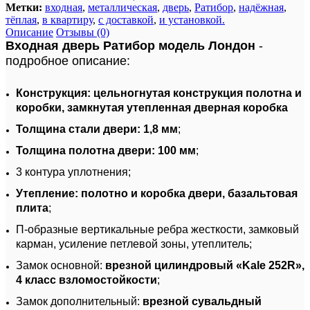
Метки:
входная
,
металлическая
,
дверь
,
Ратибор
,
надёжная
,
тёплая
,
в квартиру
,
с доставкой
,
и установкой.
Описание
Отзывы (0)
Входная дверь Ратибор модель Лондон
-
подробное описание:
Конструкция: цельногнутая конструкция полотна и
коробки, замкнутая утепленная дверная коробка
Толщина стали двери: 1,8 мм
;
Толщина полотна двери: 100 мм
;
3 контура уплотнения;
Утепление: полотно и коробка двери, базальтовая
плита
;
П-образные вертикальные ребра жесткости, замковый
карман, усиление петлевой зоны, утеплитель;
Замок основной:
врезной цилиндровый «Kale 252R»,
4 класс взломостойкости
;
Замок дополнительный:
врезной сувальдный