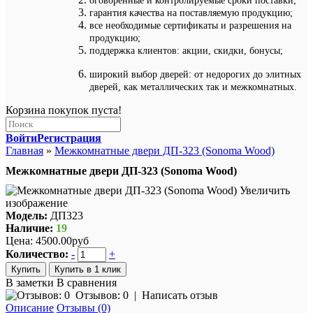
оговоренные и контролируемые сроки поставки;
гарантия качества на поставляемую продукцию;
все необходимые сертификаты и разрешения на
продукцию;
поддержка клиентов: акции, скидки, бонусы;
широкий выбор дверей: от недорогих до элитных
дверей, как металлических так и межкомнатных.
Корзина покупок пуста!
Войти
Регистрация
Главная
»
Межкомнатные двери ДП-323 (Sonoma Wood)
Межкомнатные двери ДП-323 (Sonoma Wood)
Увеличить
изображение
Модель:
ДП323
Наличие:
19
Цена:
4500.00руб
Количество:
-
+
Купить в 1 клик
В заметки
В сравнения
Отзывов: 0
|
Написать отзыв
Описание
Отзывы (0)