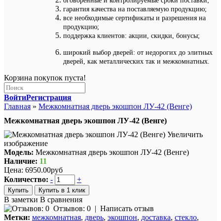
оговоренные и контролируемые сроки поставки;
гарантия качества на поставляемую продукцию;
все необходимые сертификаты и разрешения на
продукцию;
поддержка клиентов: акции, скидки, бонусы;
широкий выбор дверей: от недорогих до элитных
дверей, как металлических так и межкомнатных.
Корзина покупок пуста!
Войти
Регистрация
Главная
»
Межкомнатная дверь экошпон ЛУ-42 (Венге)
Межкомнатная дверь экошпон ЛУ-42 (Венге)
Увеличить
изображение
Модель:
Межкомнатная дверь экошпон ЛУ-42 (Венге)
Наличие:
11
Цена:
6950.00руб
Количество:
-
+
Купить в 1 клик
В заметки
В сравнения
Отзывов: 0
|
Написать отзыв
Метки:
межкомнатная
,
дверь
,
экошпон
,
доставка
,
стекло
,