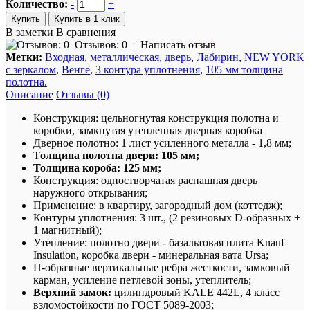
Количество:
-
+
Купить в 1 клик
В заметки
В сравнения
Отзывов: 0
|
Написать отзыв
Метки:
Входная
,
металлическая
,
дверь
,
Лабирин
,
NEW YORK
с зеркалом
,
Венге
,
3 контура уплотнения
,
105 мм толщина
полотна.
Описание
Отзывы (0)
Конструкция: цельногнутая конструкция полотна и
коробки
,
замкнутая утепленная дверная коробка
Дверное полотно: 1 лист усиленного металла - 1,8 мм;
Т
олщина полотна двери: 105 мм;
Толщина короба: 125 мм;
Конструкция
:
одностворчатая распашная дверь
наружного открывания;
Применение: в квартиру, загородный дом (коттедж);
Контуры уплотнения: 3 шт., (2 резиновых D-образных +
1 магнитный);
Утепление: полотно двери - базальтовая плита Knauf
Insulation, коробка двери - минеральная вата Ursa;
П-образные вертикальные ребра жесткости, замковый
карман, усиление петлевой зоны, утеплитель;
Верхний замок:
цилиндровый KALE 442L, 4 класс
взломостойкости по ГОСТ 5089-2003
;