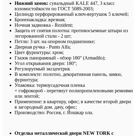
Нижний замок:
сувальдный KALE 447, 3 класс
взломостойкости по ГОСТ 5089-2003;
Цилиндр перфорированный ключ-вертушок 5 ключей;
Броненакладка: врезная;
Ночная задвижка -
Rezident;
Защита от снятия полотна: противосъемные штыри из
легированной стали - 2 шт;
Петли: 3 шт. на опорном подшипнике;
Дверная ручка - Punto Alfa;
Цвет фурнитуры: хром
;
Глазок панорамный - обзор 180° (Armadilo);
Угол открывания двери: 180°
;
Регулируемый эксцентрик
В комплекте: полотно, декоративная панель, замки,
фурнитура;
Упаковка: термоусадочная пленка
+ гофрокороб -
перетянут полипропиленовыми ремнями
или лентой;
Применение:
в квартиру, офис; в качестве второй двери
в загородный дом. дачу, офис;
Производство: Россия, г.
Йошкар ола.
Отделка металлической двери NEW TORK с