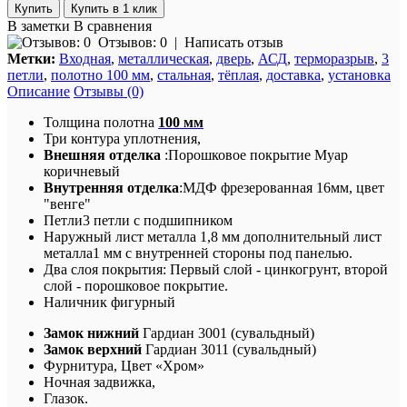
Купить в 1 клик
В заметки
В сравнения
Отзывов: 0
|
Написать отзыв
Метки:
Входная
,
металлическая
,
дверь
,
АСД
,
терморазрыв
,
3
петли
,
полотно 100 мм
,
стальная
,
тёплая
,
доставка
,
установка
Описание
Отзывы (0)
Толщина полотна
100 мм
Три контура уплотнения,
Внешняя отделка
:
Порошковое покрытие
Муар
коричневый
Внутренняя отделка
:МДФ фрезерованная 16мм, цвет
"венге"
Петли
3 петли с подшипником
Наружный лист металла 1,8 мм дополнительный лист
металла1 мм с внутренней стороны под панелью.
Два слоя покрытия: Первый слой - цинкогрунт, второй
слой - порошковое покрытие.
Наличник фигурный
Замок нижний
Гардиан 3001 (сувальдный)
Замок верхний
Гардиан 3011 (сувальдный)
Фурнитура
, Цвет «Хром»
Ночная задвижка,
Глазок.