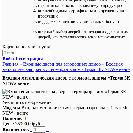
оговоренные и контролируемые сроки поставки;
гарантия качества на поставляемую продукцию;
все необходимые сертификаты и разрешения на
продукцию;
поддержка клиентов: акции, скидки, бонусы;
широкий выбор дверей: от недорогих до элитных
дверей, как металлических так и межкомнатных.
Корзина покупок пуста!
Войти
Регистрация
Главная
»
Входные двери для загородных домов
»
Входная
металлическая дверь с терморазрывом «Термо 3К NEW» венге
Входная металлическая дверь с терморазрывом «Термо 3К
NEW» венге
Увеличить изображение
Модель:
Входная металлическая с терморазрывом «Термо 3К
NEW» венге
Наличие:
3
Цена:
35900.00руб
Количество:
-
+