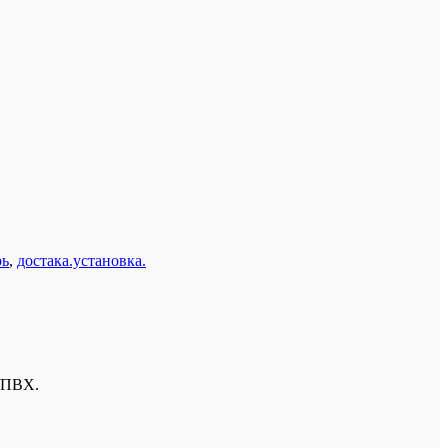
рь
,
достака.установка.
/ПВХ.