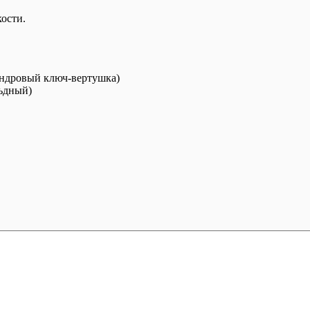
ости.
линдровый ключ-вертушка)
льдный)