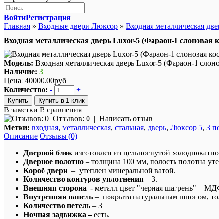
Войти
Регистрация
Главная
»
Входные двери Люксор
»
Входная металлическая двер
Входная металлическая дверь Luxor-5 (Фараон-1 слоновая к
Модель:
Входная металлическая дверь Luxor-5 (Фараон-1 слоно
Наличие:
3
Цена:
40000.00руб
Количество:
-
+
Купить в 1 клик
В заметки
В сравнения
Отзывов: 0
|
Написать отзыв
Метки:
входная
,
металлическая
,
стальная
,
дверь
,
Люксор 5
,
3 п
Описание
Отзывы (0)
Дверной блок
изготовлен из цельногнутой холоднокатно
Дверное полотно
– толщина 100 мм,
полость полотна ут
Короб двери
– утеплен минеральной ватой.
Количество контуров уплотнения
– 3.
Внешняя сторона
- металл цвет "черная шагрень" + М
Внутренняя панель
–
покрыта натуральным шпоном, то
Количество петель
– 3
Ночная задвижка –
есть.