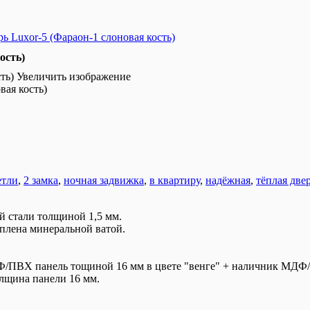
ь Luxor-5 (Фараон-1 слоновая кость)
ость)
Увеличить изображение
вая кость)
етли
,
2 замка
,
ночная задвижка
,
в квартиру
,
надёжная
,
тёплая две
й стали толщиной 1,5 мм.
еплена минеральной
ватой.
ДФ/ПВХ панель тощиной 16 мм в цвете "венге" + наличник МДФ
лщина панели 16 мм.