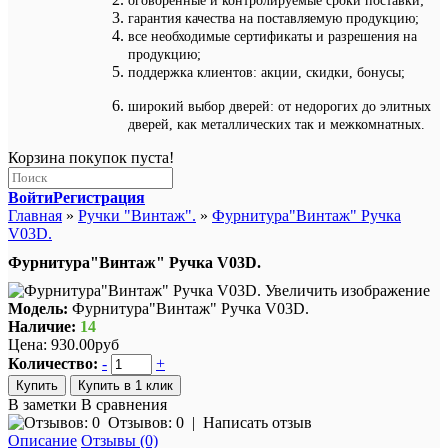
оговоренные и контролируемые сроки поставки;
гарантия качества на поставляемую продукцию;
все необходимые сертификаты и разрешения на
продукцию;
поддержка клиентов: акции, скидки, бонусы;
широкий выбор дверей: от недорогих до элитных
дверей, как металлических так и межкомнатных.
Корзина покупок пуста!
Войти
Регистрация
Главная
»
Ручки "Винтаж".
»
Фурнитура"Винтаж" Ручка
V03D.
Фурнитура"Винтаж" Ручка V03D.
Увеличить изображение
Модель:
Фурнитура"Винтаж" Ручка V03D.
Наличие:
14
Цена:
930.00руб
Количество:
-
+
Купить в 1 клик
В заметки
В сравнения
Отзывов: 0
|
Написать отзыв
Описание
Отзывы (0)